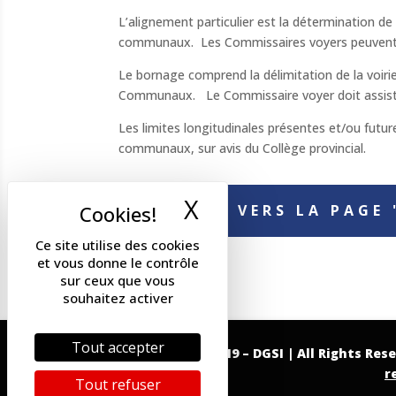
L’alignement particulier est la détermination de l
communaux. Les Commissaires voyers peuvent ap
Le bornage comprend la délimitation de la voirie 
Communaux. Le Commissaire voyer doit assister
Les limites longitudinales présentes et/ou futur
communaux, sur avis du Collège provincial.
X
Masquer le band
RETOUR VERS LA PAGE
Ce site utilise des cookies
et vous donne le contrôle
sur ceux que vous
souhaitez activer
Tout accepter
Copyright 2019 – DGSI | All Rights Res
r
Tout refuser