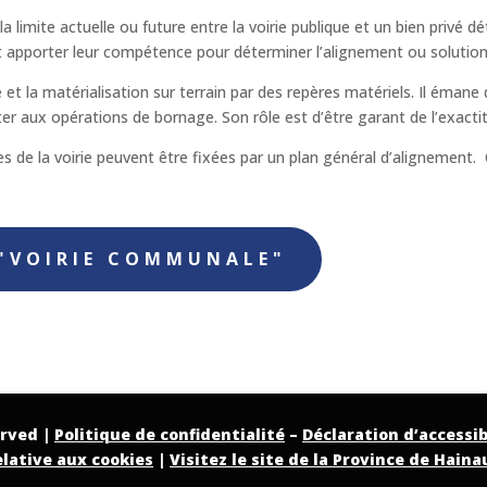
a limite actuelle ou future entre la voirie publique et un bien privé dét
porter leur compétence pour déterminer l’alignement ou solutionn
et la matérialisation sur terrain par des repères matériels. Il émane de
 aux opérations de bornage. Son rôle est d’être garant de l’exacti
es de la voirie peuvent être fixées par un plan général d’alignement. 
eau des cookies
 "VOIRIE COMMUNALE"
erved |
Politique de confidentialité
–
Déclaration d’accessib
elative aux cookies
|
Visitez le site de la Province de Haina