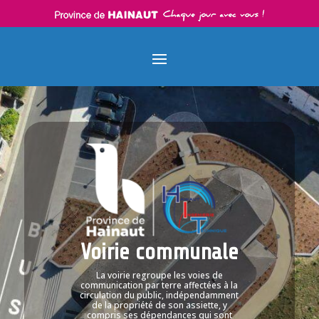
Skip
Aller
Panneau de gestion des cookies
to
à
Content
la
navigation
Voirie communale
La voirie regroupe les voies de
communication par terre affectées à la
circulation du public, indépendamment
de la propriété de son assiette, y
compris ses dépendances qui sont