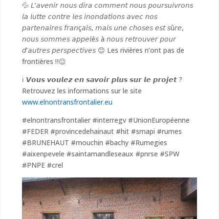
💦 𝘓’𝘢𝘷𝘦𝘯𝘪𝘳 𝘯𝘰𝘶𝘴 𝘥𝘪𝘳𝘢 𝘤𝘰𝘮𝘮𝘦𝘯𝘵 𝘯𝘰𝘶𝘴 𝘱𝘰𝘶𝘳𝘴𝘶𝘪𝘷𝘳𝘰𝘯𝘴
𝘭𝘢 𝘭𝘶𝘵𝘵𝘦 𝘤𝘰𝘯𝘵𝘳𝘦 𝘭𝘦𝘴 𝘪𝘯𝘰𝘯𝘥𝘢𝘵𝘪𝘰𝘯𝘴 𝘢𝘷𝘦𝘤 𝘯𝘰𝘴
𝘱𝘢𝘳𝘵𝘦𝘯𝘢𝘪𝘳𝘦𝘴 𝘧𝘳𝘢𝘯ç𝘢𝘪𝘴, 𝘮𝘢𝘪𝘴 𝘶𝘯𝘦 𝘤𝘩𝘰𝘴𝘦𝘴 𝘦𝘴𝘵 𝘴û𝘳𝘦,
𝘯𝘰𝘶𝘴 𝘴𝘰𝘮𝘮𝘦𝘴 𝘢𝘱𝘱𝘦𝘭é𝘴 à 𝘯𝘰𝘶𝘴 𝘳𝘦𝘵𝘳𝘰𝘶𝘷𝘦𝘳 𝘱𝘰𝘶𝘳
𝘥’𝘢𝘶𝘵𝘳𝘦𝘴 𝘱𝘦𝘳𝘴𝘱𝘦𝘤𝘵𝘪𝘷𝘦𝘴 😊 Les rivières n’ont pas de
frontières ‼😉
ℹ 𝙑𝙤𝙪𝙨 𝙫𝙤𝙪𝙡𝙚𝙯 𝙚𝙣 𝙨𝙖𝙫𝙤𝙞𝙧 𝙥𝙡𝙪𝙨 𝙨𝙪𝙧 𝙡𝙚 𝙥𝙧𝙤𝙟𝙚𝙩 ?
Retrouvez les informations sur le site
www.elnontransfrontalier.eu
#elnontransfrontalier
#interregv
#UnionEuropéenne
#FEDER
#provincedehainaut
#hit
#smapi
#rumes
#BRUNEHAUT
#mouchin
#bachy
#Rumegies
#aixenpevele
#saintamandleseaux
#pnrse
#SPW
#PNPE
#crel