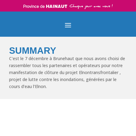
Skip
Aller
Panneau de gestion des cookies
to
à
Content
la
navigation
SUMMARY
C'est le 7 décembre à Brunehaut que nous avons choisi de
rassembler tous les partenaires et opérateurs pour notre
manifestation de clôture du projet Elnontransfrontalier ,
projet de lutte contre les inondations, générées par le
cours d’eau l’Elnon.