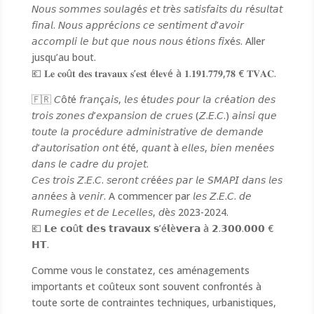
𝘕𝘰𝘶𝘴 𝘴𝘰𝘮𝘮𝘦𝘴 𝘴𝘰𝘶𝘭𝘢𝘨é𝘴 𝘦𝘵 𝘵𝘳è𝘴 𝘴𝘢𝘵𝘪𝘴𝘧𝘢𝘪𝘵𝘴 𝘥𝘶 𝘳é𝘴𝘶𝘭𝘵𝘢𝘵
𝘧𝘪𝘯𝘢𝘭. 𝘕𝘰𝘶𝘴 𝘢𝘱𝘱𝘳é𝘤𝘪𝘰𝘯𝘴 𝘤𝘦 𝘴𝘦𝘯𝘵𝘪𝘮𝘦𝘯𝘵 𝘥’𝘢𝘷𝘰𝘪𝘳
𝘢𝘤𝘤𝘰𝘮𝘱𝘭𝘪 𝘭𝘦 𝘣𝘶𝘵 𝘲𝘶𝘦 𝘯𝘰𝘶𝘴 𝘯𝘰𝘶𝘴 é𝘵𝘪𝘰𝘯𝘴 𝘧𝘪𝘹é𝘴. Aller
jusqu’au bout.
💶 𝐋𝐞 𝐜𝐨û𝐭 𝐝𝐞𝐬 𝐭𝐫𝐚𝐯𝐚𝐮𝐱 𝐬’𝐞𝐬𝐭 é𝐥𝐞𝐯é à 𝟏.𝟏𝟗𝟏.𝟕𝟕𝟗,𝟕𝟖 € 𝐓𝐕𝐀𝐂.
🇫🇷 𝘊ô𝘵é 𝘧𝘳𝘢𝘯ç𝘢𝘪𝘴, 𝘭𝘦𝘴 é𝘵𝘶𝘥𝘦𝘴 𝘱𝘰𝘶𝘳 𝘭𝘢 𝘤𝘳é𝘢𝘵𝘪𝘰𝘯 𝘥𝘦𝘴
𝘵𝘳𝘰𝘪𝘴 𝘻𝘰𝘯𝘦𝘴 𝘥’𝘦𝘹𝘱𝘢𝘯𝘴𝘪𝘰𝘯 𝘥𝘦 𝘤𝘳𝘶𝘦𝘴 (𝘡.𝘌.𝘊.) 𝘢𝘪𝘯𝘴𝘪 𝘲𝘶𝘦
𝘵𝘰𝘶𝘵𝘦 𝘭𝘢 𝘱𝘳𝘰𝘤é𝘥𝘶𝘳𝘦 𝘢𝘥𝘮𝘪𝘯𝘪𝘴𝘵𝘳𝘢𝘵𝘪𝘷𝘦 𝘥𝘦 𝘥𝘦𝘮𝘢𝘯𝘥𝘦
𝘥’𝘢𝘶𝘵𝘰𝘳𝘪𝘴𝘢𝘵𝘪𝘰𝘯 𝘰𝘯𝘵 é𝘵é, 𝘲𝘶𝘢𝘯𝘵 à 𝘦𝘭𝘭𝘦𝘴, 𝘣𝘪𝘦𝘯 𝘮𝘦𝘯é𝘦𝘴
𝘥𝘢𝘯𝘴 𝘭𝘦 𝘤𝘢𝘥𝘳𝘦 𝘥𝘶 𝘱𝘳𝘰𝘫𝘦𝘵.
𝘊𝘦𝘴 𝘵𝘳𝘰𝘪𝘴 𝘡.𝘌.𝘊. 𝘴𝘦𝘳𝘰𝘯𝘵 𝘤𝘳éé𝘦𝘴 𝘱𝘢𝘳 𝘭𝘦 𝘚𝘔𝘈𝘗𝘐 𝘥𝘢𝘯𝘴 𝘭𝘦𝘴
𝘢𝘯𝘯é𝘦𝘴 à 𝘷𝘦𝘯𝘪𝘳. A commencer par 𝘭𝘦𝘴 𝘡.𝘌.𝘊. 𝘥𝘦
𝘙𝘶𝘮𝘦𝘨𝘪𝘦𝘴 𝘦𝘵 𝘥𝘦 𝘓𝘦𝘤𝘦𝘭𝘭𝘦𝘴, 𝘥è𝘴 2023-2024.
💶 𝗟𝗲 𝗰𝗼û𝘁 𝗱𝗲𝘀 𝘁𝗿𝗮𝘃𝗮𝘂𝘅 𝘀’é𝗹è𝘃𝗲𝗿𝗮 à 𝟮.𝟯𝟬𝟬.𝟬𝟬𝟬 €
𝗛𝗧.
Comme vous le constatez, ces aménagements
importants et coûteux sont souvent confrontés à
toute sorte de contraintes techniques, urbanistiques,