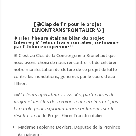
[ 🎬Clap de fin pour le projet
ELNONTRANSFRONTALIER 💦 ]
🔔 𝗛𝗶𝗲𝗿, 𝗹’𝗵𝗲𝘂𝗿𝗲 é𝘁𝗮𝗶𝘁 𝗮𝘂 𝗯𝗶𝗹𝗮𝗻 𝗱𝘂 𝗽𝗿𝗼𝗷𝗲𝘁
𝗜𝗻𝘁𝗲𝗿𝗿𝗲𝗴 𝗩
#𝗲𝗹𝗻𝗼𝗻𝘁𝗿𝗮𝗻𝘀𝗳𝗿𝗼𝗻𝘁𝗮𝗹𝗶𝗲𝗿
, 𝗰𝗼-𝗳𝗶𝗻𝗮𝗻𝗰é
𝗽𝗮𝗿 𝗹’𝗨𝗻𝗶𝗼𝗻 𝗲𝘂𝗿𝗼𝗽é𝗲𝗻𝗻𝗲 ‼
☀ C’est au
Clos de la Conciergerie
à
Brunehaut
que
nous avons choisi de nous rencontrer et de célébrer
notre manifestation de clôture de ce projet de lutte
contre les inondations, générées par le cours d’eau
l’Elnon.
📣𝘗𝘭𝘶𝘴𝘪𝘦𝘶𝘳𝘴 𝘰𝘱é𝘳𝘢𝘵𝘦𝘶𝘳𝘴 𝘢𝘴𝘴𝘰𝘤𝘪é𝘴, 𝘱𝘢𝘳𝘵𝘦𝘯𝘢𝘪𝘳𝘦𝘴 𝘥𝘶
𝘱𝘳𝘰𝘫𝘦𝘵 𝘦𝘵 𝘭𝘦𝘴 é𝘭𝘶𝘴 𝘥𝘦𝘴 𝘳é𝘨𝘪𝘰𝘯𝘴 𝘤𝘰𝘯𝘤𝘦𝘳𝘯é𝘦𝘴 𝘰𝘯𝘵 𝘱𝘳𝘪𝘴
𝘭𝘢 𝘱𝘢𝘳𝘰𝘭𝘦 𝘱𝘰𝘶𝘳 𝘦𝘹𝘱𝘳𝘪𝘮𝘦𝘳 𝘭𝘦𝘶𝘳𝘴 𝘴𝘦𝘯𝘵𝘪𝘮𝘦𝘯𝘵𝘴 𝘴𝘶𝘳 𝘭𝘦
𝘳é𝘴𝘶𝘭𝘵𝘢𝘵 𝘧𝘪𝘯𝘢𝘭 du
Projet Elnon Transfrontalier
Madame
Fabienne Devilers
, Députée de la
Province
de Hainaut ;