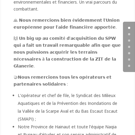
environnementales et financiers. Un vrai parcours du
combattant.
🙏 𝗡𝗼𝘂𝘀 𝗿𝗲𝗺𝗲𝗿𝗰𝗶𝗼𝗻𝘀 𝗯𝗶𝗲𝗻 é𝘃𝗶𝗱𝗲𝗺𝗺𝗲𝗻𝘁 𝗹’𝗨𝗻𝗶𝗼𝗻
𝗲𝘂𝗿𝗼𝗽é𝗲𝗻𝗻𝗲 𝗽𝗼𝘂𝗿 𝗹’𝗮𝗶𝗱𝗲 𝗳𝗶𝗻𝗮𝗻𝗰𝗶è𝗿𝗲 𝗮𝗽𝗽𝗼𝗿𝘁é𝗲.
🙌 𝗨𝗻 𝗯𝗶𝗴 𝘂𝗽 𝗮𝘂 𝗰𝗼𝗺𝗶𝘁é 𝗱’𝗮𝗰𝗾𝘂𝗶𝘀𝗶𝘁𝗶𝗼𝗻 𝗱𝘂 𝗦𝗣𝗪
𝗾𝘂𝗶 𝗮 𝗳𝗮𝗶𝘁 𝘂𝗻 𝘁𝗿𝗮𝘃𝗮𝗶𝗹 𝗿𝗲𝗺𝗮𝗿𝗾𝘂𝗮𝗯𝗹𝗲 𝗮𝗳𝗶𝗻 𝗾𝘂𝗲 𝗾𝘂𝗲
𝗻𝗼𝘂𝘀 𝗽𝘂𝗶𝘀𝘀𝗶𝗼𝗻𝘀 𝗮𝗰𝗾𝘂é𝗿𝗶𝗿 𝗹𝗲𝘀 𝘁𝗲𝗿𝗿𝗮𝗶𝗻𝘀
𝗻é𝗰𝗲𝘀𝘀𝗮𝗶𝗿𝗲𝘀 à 𝗹𝗮 𝗰𝗼𝗻𝘀𝘁𝗿𝘂𝗰𝘁𝗶𝗼𝗻 𝗱𝗲 𝗹𝗮 𝗭𝗜𝗧 𝗱𝗲 𝗹𝗮
𝗚𝗹𝗮𝗻𝗲𝗿𝗶𝗲.
🤝𝗡𝗼𝘂𝘀 𝗿𝗲𝗺𝗲𝗿𝗰𝗶𝗼𝗻𝘀 𝘁𝗼𝘂𝘀 𝗹𝗲𝘀 𝗼𝗽é𝗿𝗮𝘁𝗲𝘂𝗿𝘀 𝗲𝘁
𝗽𝗮𝗿𝘁𝗲𝗻𝗮𝗶𝗿𝗲𝘀 𝘀𝗼𝗹𝗶𝗱𝗮𝗶𝗿𝗲𝘀 :
L’opérateur et chef de file, le Syndicat des Milieux
Aquatiques et de la Prévention des Inondations de
la Vallée de la Scarpe Aval et du Bas Escaut Escaut
(SMAPI) ;
Notre Province de Hainaut et toute l’équipe Naqia
et Bureau d’études et son service administratif de