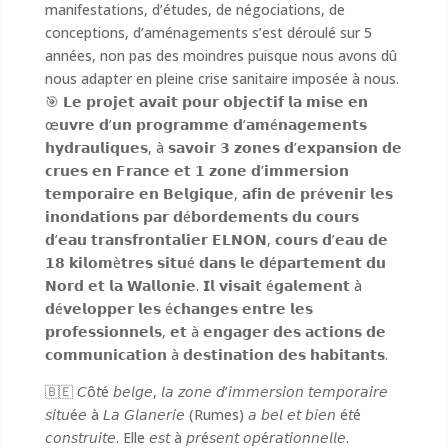
manifestations, d’études, de négociations, de
conceptions, d’aménagements s’est déroulé sur 5
années, non pas des moindres puisque nous avons dû
nous adapter en pleine crise sanitaire imposée à nous.
🎯 𝗟𝗲 𝗽𝗿𝗼𝗷𝗲𝘁 𝗮𝘃𝗮𝗶𝘁 𝗽𝗼𝘂𝗿 𝗼𝗯𝗷𝗲𝗰𝘁𝗶𝗳 𝗹𝗮 𝗺𝗶𝘀𝗲 𝗲𝗻
œ𝘂𝘃𝗿𝗲 𝗱’𝘂𝗻 𝗽𝗿𝗼𝗴𝗿𝗮𝗺𝗺𝗲 𝗱’𝗮𝗺é𝗻𝗮𝗴𝗲𝗺𝗲𝗻𝘁𝘀
𝗵𝘆𝗱𝗿𝗮𝘂𝗹𝗶𝗾𝘂𝗲𝘀, à 𝘀𝗮𝘃𝗼𝗶𝗿 𝟯 𝘇𝗼𝗻𝗲𝘀 𝗱’𝗲𝘅𝗽𝗮𝗻𝘀𝗶𝗼𝗻 𝗱𝗲
𝗰𝗿𝘂𝗲𝘀 𝗲𝗻 𝗙𝗿𝗮𝗻𝗰𝗲 𝗲𝘁 𝟭 𝘇𝗼𝗻𝗲 𝗱’𝗶𝗺𝗺𝗲𝗿𝘀𝗶𝗼𝗻
𝘁𝗲𝗺𝗽𝗼𝗿𝗮𝗶𝗿𝗲 𝗲𝗻 𝗕𝗲𝗹𝗴𝗶𝗾𝘂𝗲, 𝗮𝗳𝗶𝗻 𝗱𝗲 𝗽𝗿é𝘃𝗲𝗻𝗶𝗿 𝗹𝗲𝘀
𝗶𝗻𝗼𝗻𝗱𝗮𝘁𝗶𝗼𝗻𝘀 𝗽𝗮𝗿 𝗱é𝗯𝗼𝗿𝗱𝗲𝗺𝗲𝗻𝘁𝘀 𝗱𝘂 𝗰𝗼𝘂𝗿𝘀
𝗱’𝗲𝗮𝘂 𝘁𝗿𝗮𝗻𝘀𝗳𝗿𝗼𝗻𝘁𝗮𝗹𝗶𝗲𝗿 𝗘𝗟𝗡𝗢𝗡, 𝗰𝗼𝘂𝗿𝘀 𝗱’𝗲𝗮𝘂 𝗱𝗲
𝟭𝟴 𝗸𝗶𝗹𝗼𝗺è𝘁𝗿𝗲𝘀 𝘀𝗶𝘁𝘂é 𝗱𝗮𝗻𝘀 𝗹𝗲 𝗱é𝗽𝗮𝗿𝘁𝗲𝗺𝗲𝗻𝘁 𝗱𝘂
𝗡𝗼𝗿𝗱 𝗲𝘁 𝗹𝗮 𝗪𝗮𝗹𝗹𝗼𝗻𝗶𝗲. 𝗜𝗹 𝘃𝗶𝘀𝗮𝗶𝘁 é𝗴𝗮𝗹𝗲𝗺𝗲𝗻𝘁 à
𝗱é𝘃𝗲𝗹𝗼𝗽𝗽𝗲𝗿 𝗹𝗲𝘀 é𝗰𝗵𝗮𝗻𝗴𝗲𝘀 𝗲𝗻𝘁𝗿𝗲 𝗹𝗲𝘀
𝗽𝗿𝗼𝗳𝗲𝘀𝘀𝗶𝗼𝗻𝗻𝗲𝗹𝘀, 𝗲𝘁 à 𝗲𝗻𝗴𝗮𝗴𝗲𝗿 𝗱𝗲𝘀 𝗮𝗰𝘁𝗶𝗼𝗻𝘀 𝗱𝗲
𝗰𝗼𝗺𝗺𝘂𝗻𝗶𝗰𝗮𝘁𝗶𝗼𝗻 à 𝗱𝗲𝘀𝘁𝗶𝗻𝗮𝘁𝗶𝗼𝗻 𝗱𝗲𝘀 𝗵𝗮𝗯𝗶𝘁𝗮𝗻𝘁𝘀.
🇧🇪 𝘊ô𝘵é 𝘣𝘦𝘭𝘨𝘦, 𝘭𝘢 𝘻𝘰𝘯𝘦 𝘥’𝘪𝘮𝘮𝘦𝘳𝘴𝘪𝘰𝘯 𝘵𝘦𝘮𝘱𝘰𝘳𝘢𝘪𝘳𝘦
𝘴𝘪𝘵𝘶é𝘦 à 𝘓𝘢 𝘎𝘭𝘢𝘯𝘦𝘳𝘪𝘦 (Rumes) 𝘢 𝘣𝘦𝘭 𝘦𝘵 𝘣𝘪𝘦𝘯 é𝘵é
𝘤𝘰𝘯𝘴𝘵𝘳𝘶𝘪𝘵𝘦. Elle 𝘦𝘴𝘵 à 𝘱𝘳é𝘴𝘦𝘯𝘵 𝘰𝘱é𝘳𝘢𝘵𝘪𝘰𝘯𝘯𝘦𝘭𝘭𝘦.