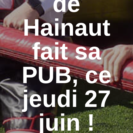
de
Hainaut
fait sa
PUB, ce
jeudi 27
juin !