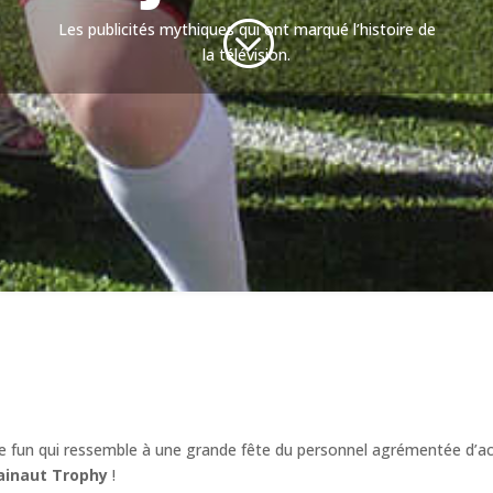
;
Les publicités mythiques qui ont marqué l’histoire de
la télévision.
ée fun qui ressemble à une grande fête du personnel agrémentée d’act
ainaut Trophy
!