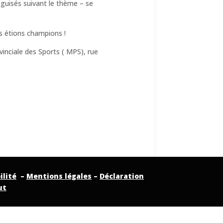
éguisés suivant le thème – se
s étions champions !
inciale des Sports ( MPS), rue
ilité
–
Mentions légales
–
Déclaration
ut