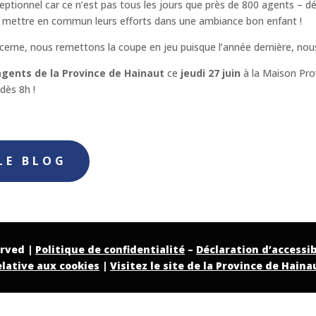
ptionnel car ce n’est pas tous les jours que près de 800 agents – d
mettre en commun leurs efforts dans une ambiance bon enfant !
ncerne, nous remettons la coupe en jeu puisque l’année dernière, nou
agents de la Province de Hainaut
ce
jeudi 27 juin
à la Maison Prov
dès 8h !
eau des cookies
LE BLOG
erved |
Politique de confidentialité
–
Déclaration d’accessib
elative aux cookies
|
Visitez le site de la Province de Haina