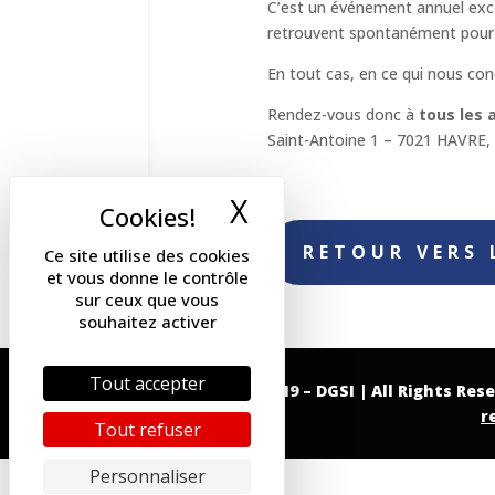
C’est un événement annuel exce
retrouvent spontanément pour 
En tout cas, en ce qui nous co
Rendez-vous donc à
tous les 
Saint-Antoine 1 – 7021 HAVRE, 
X
Masquer le band
RETOUR VERS 
Ce site utilise des cookies
et vous donne le contrôle
sur ceux que vous
souhaitez activer
Tout accepter
Copyright 2019 – DGSI | All Rights Res
r
Tout refuser
Personnaliser