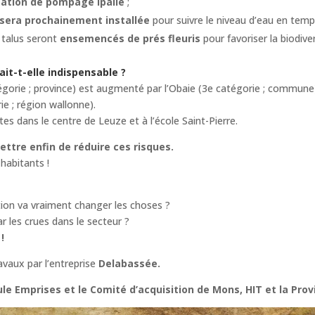
tation de pompage Ipalle
;
 sera prochainement installée
pour suivre le niveau d’eau en temps
 talus seront
ensemencés de prés fleuris
pour favoriser la biodivers
it-t-elle indispensable ?
égorie ; province) est augmenté par l’Obaie (3e catégorie ; commune)
e ; région wallonne).
es dans le centre de Leuze et à l’école Saint-Pierre.
ettre enfin de réduire ces risques.
 habitants !
tion va vraiment changer les choses ?
 les crues dans le secteur ?
!
avaux par l’entreprise
Delabassée.
ule Emprises et le Comité d’acquisition de Mons, HIT et la Prov