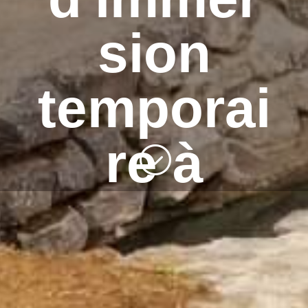
sion
temporai
re à
;
Leuze-
en-