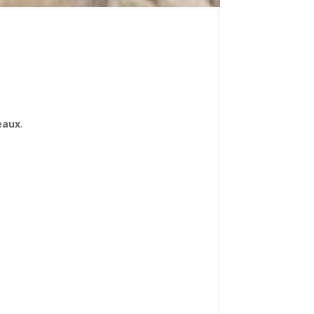
seaux
.