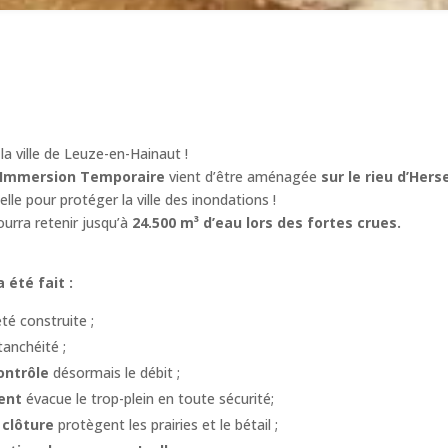
Hainaut
Objectif : lutte contre les inondations en aval près
du centre et des écoles
la ville de Leuze-en-Hainaut !
’Immersion Temporaire
vient d’être aménagée
sur le rieu d’Her
le pour protéger la ville des inondations !
ourra retenir jusqu’à
24.500 m³ d’eau lors des fortes crues.
 été fait :
té construite ;
tanchéité ;
ontrôle
désormais le débit ;
ent
évacue le trop-plein en toute sécurité;
 clôture
protègent les prairies et le bétail ;