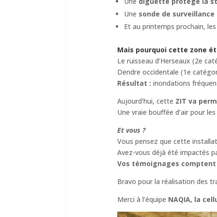
Une
diguette protège la s
Une
sonde de surveillance
Et au printemps prochain, les
Mais pourquoi cette zone éta
Le ruisseau d’Herseaux (2e cat
Dendre occidentale (1e catégori
Résultat :
inondations fréquent
Aujourd’hui, cette
ZIT va perm
Une vraie bouffée d’air pour les
Et vous ?
Vous pensez que cette installa
Avez-vous déjà été impactés par
Vos témoignages comptent 
Bravo pour la réalisation des tr
Merci à l’équipe
NAQIA, la cell