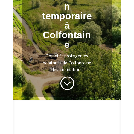
n
temporaire
à
Colfontain
e
Objectif : protéger les
habitants de Colfontaine
des inondations
;