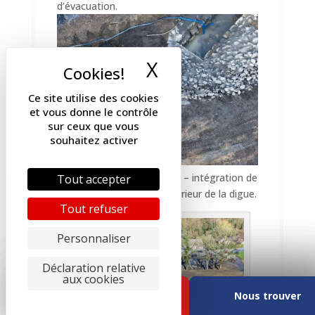
d’évacuation.
X
Masquer le band
Ce site utilise des cookies
et vous donne le contrôle
sur ceux que vous
souhaitez activer
Vol drone du 9 février 2026 – intégration de
Tout accepter
la chambre de visite à l’intérieur de la digue.
Tout refuser
Personnaliser
Déclaration relative
aux cookies
E-guichet
E-guichet
E-guichet
E-guichet
Nous trouver
Nous trouver
Nous trouver
Nous trouver