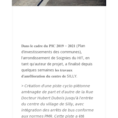
𝐃𝐚𝐧𝐬 𝐥𝐞 𝐜𝐚𝐝𝐫𝐞 𝐝𝐮 𝐏𝐈𝐂 𝟐𝟎𝟏𝟗 – 𝟐𝟎𝟐𝟏 (Plan
d’investissements des communes),
l’arrondissement de Soignies du HIT, en
tant qu’auteur de projet, a finalisé depuis
quelques semaines 𝐥𝐞𝐬 𝐭𝐫𝐚𝐯𝐚𝐮𝐱
𝐝’𝐚𝐦é𝐥𝐢𝐨𝐫𝐚𝐭𝐢𝐨𝐧 𝐝𝐮 𝐜𝐞𝐧𝐭𝐫𝐞 𝐝𝐞 SILLY.
> 𝘊𝘳é𝘢𝘵𝘪𝘰𝘯 𝘥’𝘶𝘯𝘦 𝘱𝘪𝘴𝘵𝘦 𝘤𝘺𝘤𝘭𝘰-𝘱𝘪é𝘵𝘰𝘯𝘯𝘦
𝘢𝘮é𝘯𝘢𝘨é𝘦 𝘥𝘦 𝘱𝘢𝘳𝘵 𝘦𝘵 𝘥’𝘢𝘶𝘵𝘳𝘦 𝘥𝘦 𝘭𝘢 𝘙𝘶𝘦
𝘋𝘰𝘤𝘵𝘦𝘶𝘳 𝘏𝘶𝘣𝘦𝘳𝘵 𝘋𝘶𝘣𝘰𝘪𝘴 𝘫𝘶𝘴𝘲𝘶’à 𝘭’𝘦𝘯𝘵𝘳é𝘦
𝘥𝘶 𝘤𝘦𝘯𝘵𝘳𝘦 𝘥𝘶 𝘷𝘪𝘭𝘭𝘢𝘨𝘦 𝘥𝘦 𝘚𝘪𝘭𝘭𝘺, 𝘢𝘷𝘦𝘤
𝘪𝘯𝘵é𝘨𝘳𝘢𝘵𝘪𝘰𝘯 𝘥𝘦𝘴 𝘢𝘳𝘳ê𝘵𝘴 𝘥𝘦 𝘣𝘶𝘴 𝘤𝘰𝘯𝘧𝘰𝘳𝘮𝘦
𝘢𝘶𝘹 𝘯𝘰𝘳𝘮𝘦𝘴 𝘗𝘔𝘙. 𝘊𝘦𝘵𝘵𝘦 𝘱𝘪𝘴𝘵𝘦 𝘢 é𝘵é