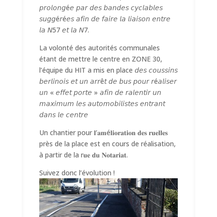
𝘱𝘳𝘰𝘭𝘰𝘯𝘨é𝘦 𝘱𝘢𝘳 𝘥𝘦𝘴 𝘣𝘢𝘯𝘥𝘦𝘴 𝘤𝘺𝘤𝘭𝘢𝘣𝘭𝘦𝘴
𝘴𝘶𝘨𝘨é𝘳é𝘦𝘴 𝘢𝘧𝘪𝘯 𝘥𝘦 𝘧𝘢𝘪𝘳𝘦 𝘭𝘢 𝘭𝘪𝘢𝘪𝘴𝘰𝘯 𝘦𝘯𝘵𝘳𝘦
𝘭𝘢 𝘕57 𝘦𝘵 𝘭𝘢 𝘕7.
La volonté des autorités communales
étant de mettre le centre en ZONE 30,
l’équipe du HIT a mis en place 𝘥𝘦𝘴 𝘤𝘰𝘶𝘴𝘴𝘪𝘯𝘴
𝘣𝘦𝘳𝘭𝘪𝘯𝘰𝘪𝘴 𝘦𝘵 𝘶𝘯 𝘢𝘳𝘳ê𝘵 𝘥𝘦 𝘣𝘶𝘴 𝘱𝘰𝘶𝘳 𝘳é𝘢𝘭𝘪𝘴𝘦𝘳
𝘶𝘯 « 𝘦𝘧𝘧𝘦𝘵 𝘱𝘰𝘳𝘵𝘦 » 𝘢𝘧𝘪𝘯 𝘥𝘦 𝘳𝘢𝘭𝘦𝘯𝘵𝘪𝘳 𝘶𝘯
𝘮𝘢𝘹𝘪𝘮𝘶𝘮 𝘭𝘦𝘴 𝘢𝘶𝘵𝘰𝘮𝘰𝘣𝘪𝘭𝘪𝘴𝘵𝘦𝘴 𝘦𝘯𝘵𝘳𝘢𝘯𝘵
𝘥𝘢𝘯𝘴 𝘭𝘦 𝘤𝘦𝘯𝘵𝘳𝘦
Un chantier pour 𝐥’𝐚𝐦é𝐥𝐢𝐨𝐫𝐚𝐭𝐢𝐨𝐧 𝐝𝐞𝐬 𝐫𝐮𝐞𝐥𝐥𝐞𝐬
près de la place est en cours de réalisation,
à partir de la r𝐮𝐞 𝐝𝐮 𝐍𝐨𝐭𝐚𝐫𝐢𝐚𝐭.
Suivez donc l’évolution !