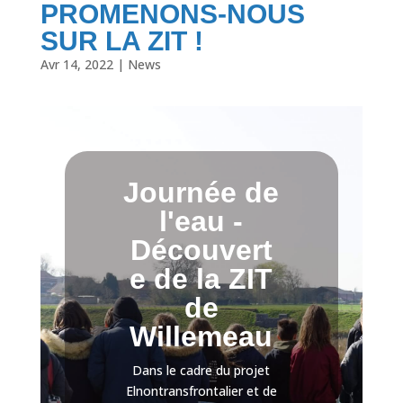
PROMENONS-NOUS
SUR LA ZIT !
Avr 14, 2022
|
News
Journée de
l'eau -
Découvert
e de la ZIT
de
Willemeau
Dans le cadre du projet
Elnontransfrontalier et de