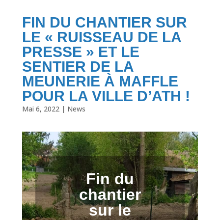
FIN DU CHANTIER SUR
LE « RUISSEAU DE LA
PRESSE » ET LE
SENTIER DE LA
MEUNERIE À MAFFLE
POUR LA VILLE D’ATH !
Mai 6, 2022
|
News
Fin du
chantier
sur le