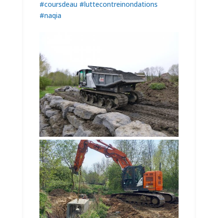
#coursdeau
#luttecontreinondations
#naqia